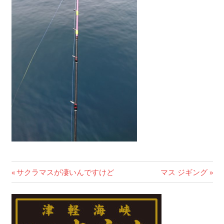
前
サクラマスが凄いんですけど
次
マス ジギング
投
の
の
記
記
稿
事:
事: