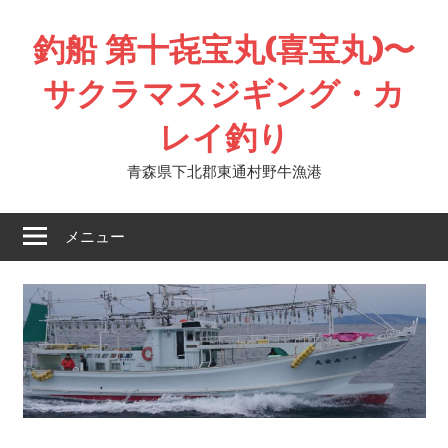
コ
釣船 第十㐂宝丸(喜宝丸)〜
ン
テ
サクラマスジギング・カ
ン
ツ
レイ釣り
へ
ス
青森県下北郡東通村野牛漁港
キ
ッ
メニュー
プ