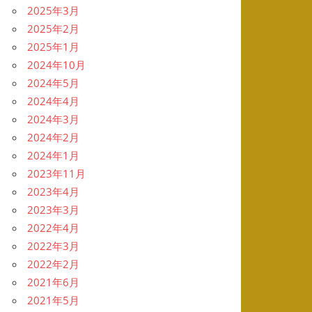
2025年3月
2025年2月
2025年1月
2024年10月
2024年5月
2024年4月
2024年3月
2024年2月
2024年1月
2023年11月
2023年4月
2023年3月
2022年4月
2022年3月
2022年2月
2021年6月
2021年5月