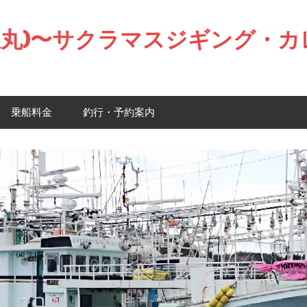
宝丸)〜サクラマスジギング・カ
乗船料金
釣行・予約案内