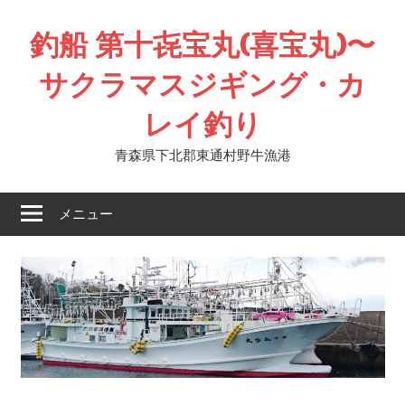
コ
釣船 第十㐂宝丸(喜宝丸)〜
ン
テ
サクラマスジギング・カ
ン
ツ
レイ釣り
へ
ス
青森県下北郡東通村野牛漁港
キ
ッ
メニュー
プ