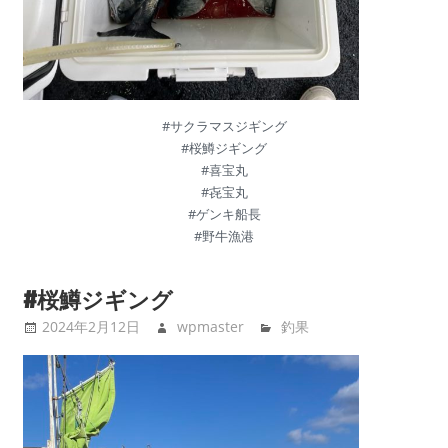
#サクラマスジギング
#桜鱒ジギング
#喜宝丸
#㐂宝丸
#ゲンキ船長
#野牛漁港
#桜鱒ジギング
2024年2月12日
wpmaster
釣果