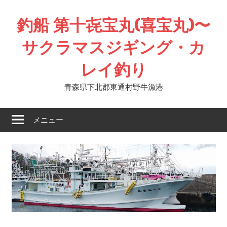
コ
釣船 第十㐂宝丸(喜宝丸)〜
ン
テ
サクラマスジギング・カ
ン
ツ
レイ釣り
へ
ス
青森県下北郡東通村野牛漁港
キ
ッ
メニュー
プ