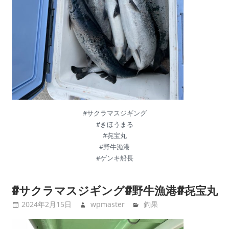
#サクラマスジギング
#きほうまる
#㐂宝丸
#野牛漁港
#ゲンキ船長
#サクラマスジギング#野牛漁港#㐂宝丸
2024年2月15日
wpmaster
釣果